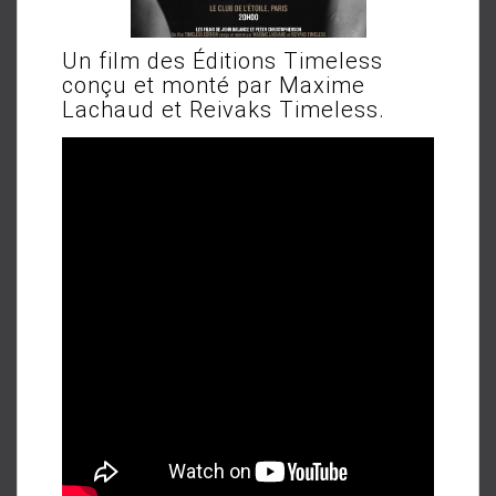
Un film des Éditions Timeless
conçu et monté par Maxime
Lachaud et Reivaks Timeless.