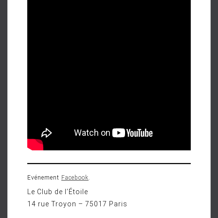
Evénement
Facebook
.
Le Club de l’Étoile
14 rue Troyon – 75017 Paris